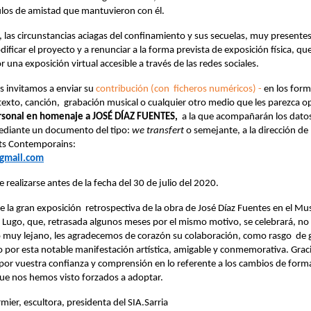
ulos de amistad que mantuvieron con él.
 las circunstancias aciagas del confinamiento y sus secuelas, muy presente
ificar el proyecto y a renunciar a la forma prevista de exposición física, qu
r una exposición virtual accesible a través de las redes sociales.
s invitamos a enviar su
contribución (con ficheros numéricos) -
en los for
 texto, canción, grabación musical o cualquier otro medio que les parezca 
rsonal en homenaje a JOSÉ DÍAZ FUENTES,
a la que acompañarán los datos
ediante un documento del tipo:
we transfert
o semejante, a la dirección de 
rts Contemporains:
gmail.com
e realizarse antes de la fecha del 30 de julio del 2020.
de la gran exposición retrospectiva de la obra de José Díaz Fuentes en el M
e Lugo, que, retrasada algunos meses por el mismo motivo, se celebrará, no
 muy lejano, les agradecemos de corazón su colaboración, como rasgo de
 por esta notable manifestación artística, amigable y conmemorativa. Graci
por vuestra confianza y comprensión en lo referente a los cambios de forma
ue nos hemos visto forzados a adoptar.
mier, escultora, presidenta del SIA.Sarria