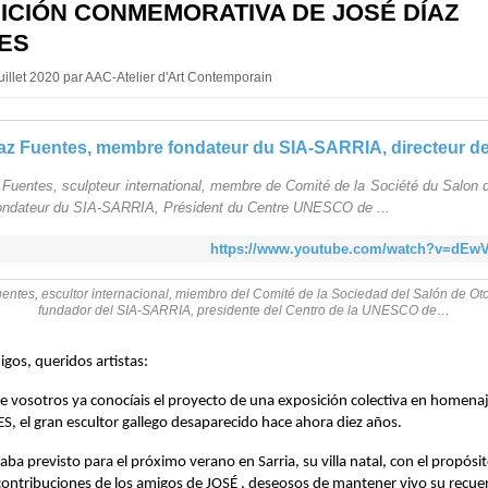
ICIÓN CONMEMORATIVA DE JOSÉ DÍAZ
ES
Juillet 2020 par AAC-Atelier d'Art Contemporain
 Fuentes, sculpteur international, membre de Comité de la Société du Salon 
ndateur du SIA-SARRIA, Président du Centre UNESCO de ...
https://www.youtube.com/watch?v=dEw
entes, escultor internacional, miembro del Comité de la Sociedad del Salón de O
fundador del SIA-SARRIA, presidente del Centro de la UNESCO de…
gos, queridos artistas:
e vosotros ya conocíais el proyecto de una exposición colectiva en homena
, el gran escultor gallego desaparecido hace ahora diez años.
aba previsto para el próximo verano en Sarria, su villa natal, con el propósi
 contribuciones de los amigos de JOSÉ , deseosos de mantener vivo su recuer