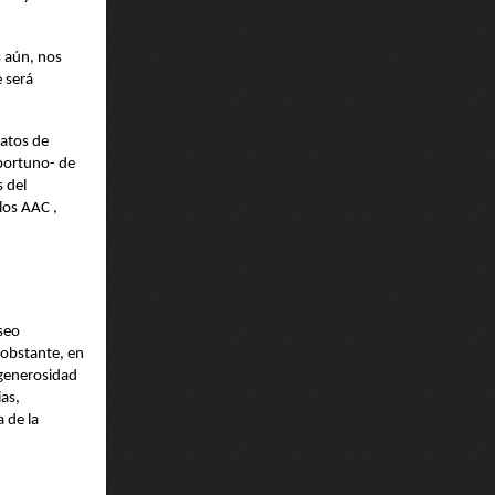
s aún, nos
e será
matos de
oportuno- de
 del
los AAC ,
useo
 obstante, en
 generosidad
as,
 de la