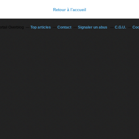
Retour à l'accueil
ortail Overblog
Top articles
Contact
Signaler un abus
C.G.U.
Coo