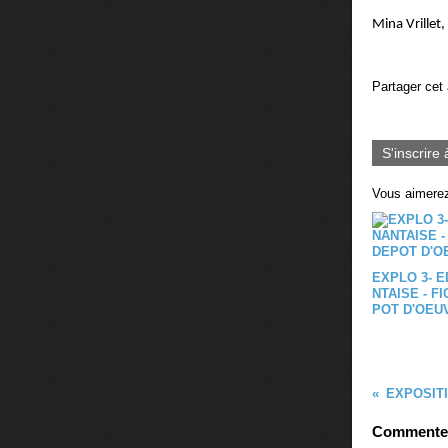
Mina Vrillet,
Partager cet 
S'inscrire 
Vous aimerez
EXPLO 3- E
NTAISE - F
POT D'OEU
Commenter 