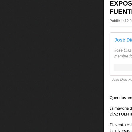
EXPOS
FUENT
Publié le 12 
José Diaz
membre fo
José Díaz Fu
Queridos ami
La mayoría d
DÍAZ FUENTES
El evento est
las diversas