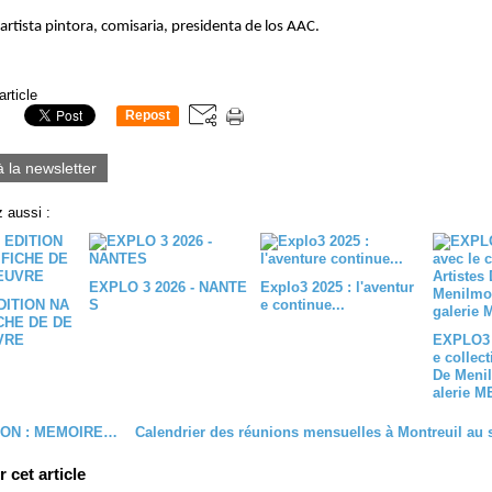
 artista pintora, comisaria, presidenta de los AAC.
article
Repost
0
à la newsletter
 aussi :
EXPLO 3 2026 - NANTE
Explo3 2025 : l'aventur
DITION NA
S
e continue...
ICHE DE DE
VRE
EXPLO3 
e collect
De Menil
alerie M
EXPOSITION : MEMOIRE DE JOSE DIAZ FUENTES
cet article