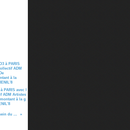
à PARIS avec l
if ADM Artistes
montant à la g
ENIL'8
Calendrier des réunions mensuelles à Montreuil au sein du siège social - 6 rue de la convention 93100 Montreuil