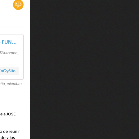
José Diaz Fuentes, membre fondateur du SIA-SARRIA, directeur de l'UNESCO à Sarria
d'Automne,
VnGy6ito
toño, miembro
je a JOSÉ
to de reunir
do y los