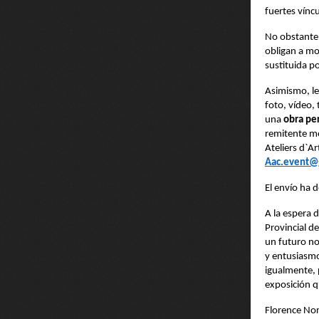
fuertes vínc
No obstante,
obligan a mod
sustituida po
Asimismo, le
foto, vídeo,
una
obra pe
remitente m
Ateliers d`A
Aac.event@
El envío ha d
A la espera 
Provincial d
un futuro no
y entusiasmo
igualmente, 
exposición q
Florence Nor