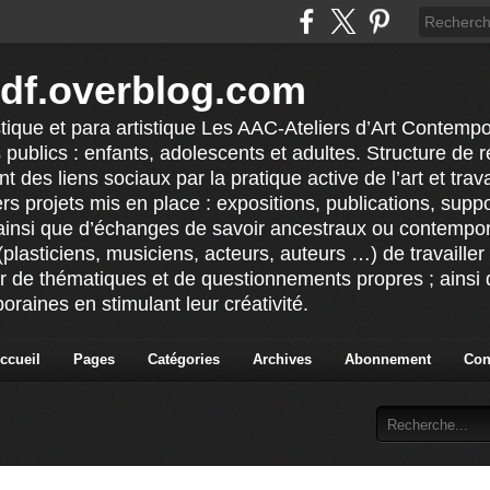
idf.overblog.com
stique et para artistique Les AAC-Ateliers d’Art Contempo
 publics : enfants, adolescents et adultes. Structure de ré
 des liens sociaux par la pratique active de l’art et tra
vers projets mis en place : expositions, publications, sup
ainsi que d’échanges de savoir ancestraux ou contempor
(plasticiens, musiciens, acteurs, auteurs …) de travailler 
ur de thématiques et de questionnements propres ; ainsi q
raines en stimulant leur créativité.
ccueil
Pages
Catégories
Archives
Abonnement
Con