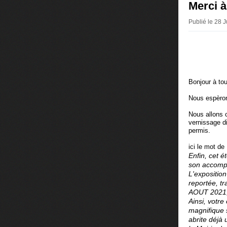
Merci à
Publié le 28 
Bonjour à tou
Nous espèron
Nous allons c
vernissage di
permis.
ici le mot d
Enfin, cet 
son accompl
L'expositio
reportée, t
AOUT 2021, à
Ainsi, votr
magnifique s
abrite déjà