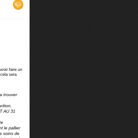
voir faire un
 cela sera
a trouver
ition,
ET AU 31
te
 le pallier
s soins de