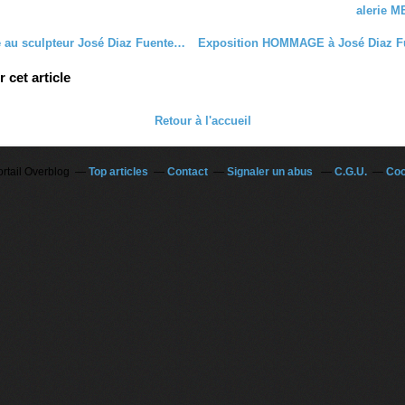
alerie M
Hommage au sculpteur José Diaz Fuentes à Sarria(Lugo) Espagne
cet article
Retour à l'accueil
ortail Overblog
Top articles
Contact
Signaler un abus
C.G.U.
Coo