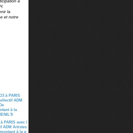
icipation à
H.
nir la
ée et notre
à PARIS avec l
if ADM Artistes
montant à la g