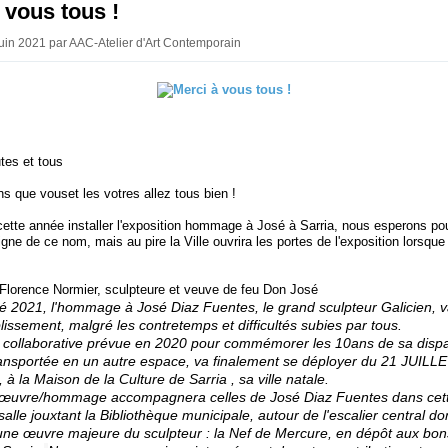
 vous tous !
Juin 2021 par AAC-Atelier d'Art Contemporain
tes et tous
s que vouset les votres allez tous bien !
ette année installer l'exposition hommage à José à Sarria, nous esperons pou
gne de ce nom, mais au pire la Ville ouvrira les portes de l'exposition lorsque
e Florence Normier, sculpteure et veuve de feu Don José
été 2021, l'hommage à José Diaz Fuentes, le grand sculpteur Galicien, v
issement, malgré les contretemps et difficultés subies par tous.
n collaborative prévue en 2020 pour commémorer les 10ans de sa dispar
ransportée en un autre espace, va finalement se déployer du 21 JUILL
 la Maison de la Culture de Sarria , sa ville natale.
e œuvre/hommage accompagnera celles de José Diaz Fuentes dans cet
alle jouxtant la Bibliothèque municipale, autour de l'escalier central dont
 une œuvre majeure du sculpteur : la Nef de Mercure, en dépôt aux bon