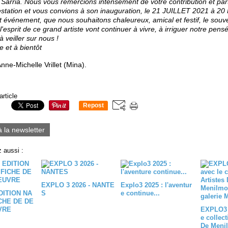
 Sarria.
Nous vous remercions intensément de votre contribution et part
estation et vous convions à son inauguration, le 21 JUILLET 2021 à 20 
t événement, que nous souhaitons chaleureux, amical et festif, le souve
'esprit de ce grand artiste vont continuer à vivre, à irriguer notre pens
à veiller sur nous !
 et à bientôt
 Anne-Michelle Vrillet (Mina).
article
Repost
0
à la newsletter
 aussi :
EXPLO 3 2026 - NANTE
Explo3 2025 : l'aventur
DITION NA
S
e continue...
ICHE DE DE
VRE
EXPLO3 
e collect
De Menil