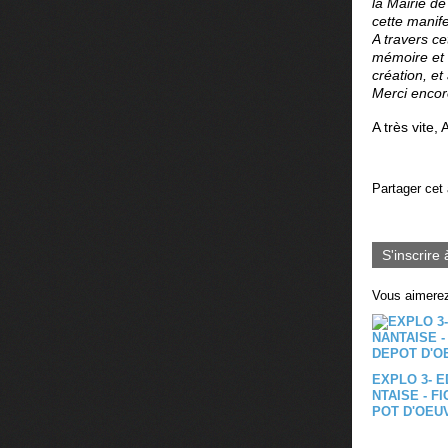
la Mairie de
cette manif
A travers ce
mémoire et l
création, et 
Merci encore
A très vite,
Partager cet 
S'inscrire 
Vous aimerez
EXPLO 3- E
NTAISE - F
POT D'OEU