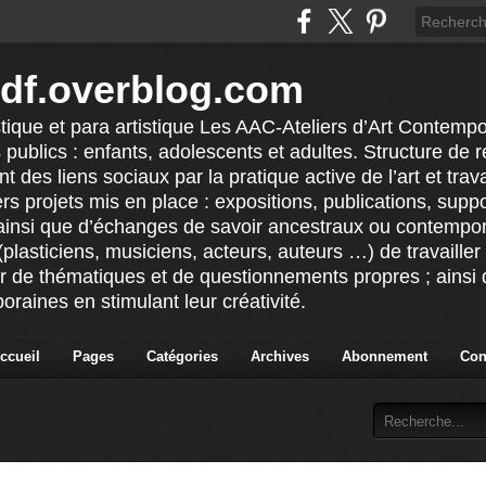
idf.overblog.com
stique et para artistique Les AAC-Ateliers d’Art Contempo
 publics : enfants, adolescents et adultes. Structure de ré
 des liens sociaux par la pratique active de l’art et tra
vers projets mis en place : expositions, publications, sup
ainsi que d’échanges de savoir ancestraux ou contempor
(plasticiens, musiciens, acteurs, auteurs …) de travailler 
ur de thématiques et de questionnements propres ; ainsi q
raines en stimulant leur créativité.
ccueil
Pages
Catégories
Archives
Abonnement
Con