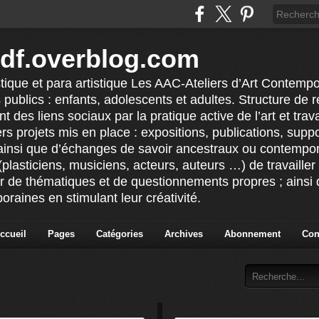
idf.overblog.com
stique et para artistique Les AAC-Ateliers d’Art Contempo
 publics : enfants, adolescents et adultes. Structure de ré
 des liens sociaux par la pratique active de l’art et tra
vers projets mis en place : expositions, publications, sup
ainsi que d’échanges de savoir ancestraux ou contempor
(plasticiens, musiciens, acteurs, auteurs …) de travailler 
ur de thématiques et de questionnements propres ; ainsi q
raines en stimulant leur créativité.
ccueil
Pages
Catégories
Archives
Abonnement
Con