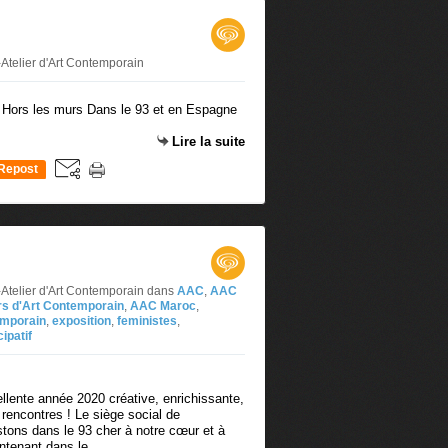
Atelier d'Art Contemporain
s Hors les murs Dans le 93 et en Espagne
Lire la suite
Repost
0
-Atelier d'Art Contemporain
dans
AAC
,
AAC
rs d'Art Contemporain
,
AAC Maroc
,
emporain
,
exposition
,
feministes
,
cipatif
lente année 2020 créative, enrichissante,
 rencontres ! Le siège social de
stons dans le 93 cher à notre cœur et à
tenant dans le...