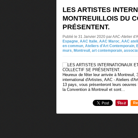
LES ARTISTES INTER
MONTREUILLOIS DU C
PRÉSENTENT.
Publié le 31 Janvier 2020 par AAC-Atelier d
Espagne
,
AAC Italie
,
AAC Maroc
,
AAC atel
en commun
,
Ateliers d'Art Contemporain
,
B
murs
,
Montreuil
,
art contemporain
,
associa
Heureux de fêter leur arrivée à Montreuil, 3
international d'Artistes, AAC - Ateliers d'
13 pays, vous présenteront leurs oeuvres l
la Convention à Montreuil et sont...
Re
0