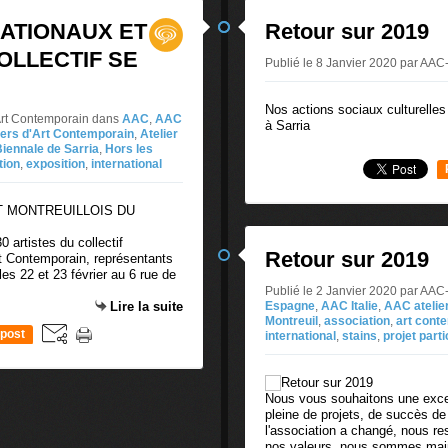
NATIONAUX ET
Retour sur 2019
OLLECTIF SE
Publié le 8 Janvier 2020 par AAC-
Nos actions sociaux culturelle
'Art Contemporain
dans
AAC
,
AAC
à Sarria
iers d'Art Contemporain
,
Atelier
iennale de Sarria
,
Hors les
tion
,
exposition
,
international
0 artistes du collectif
Retour sur 2019
Art Contemporain, représentants
es 22 et 23 février au 6 rue de
Publié le 2 Janvier 2020 par AAC
Lire la suite
Espagne
,
AAC Italie
,
AAC atelie
Montreuil
,
association
,
art cont
post
international
,
stains
,
projet parti
Nous vous souhaitons une excel
pleine de projets, de succès de
l'association a changé, nous re
nos valeurs, nous sommes main