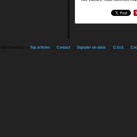
ortail Overblog
Top articles
Contact
Signaler un abus
C.G.U.
Coo