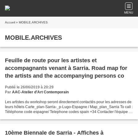
MENU
Accueil
» MOBILE.ARCHIVES
MOBILE.ARCHIVES
Feuille de route pour les artistes et
accompagnants venant à Sarria. Road map for
the artists and the accompanying persons co
Publié le 26/06/2019 à 20:29
Par
AAC-Atelier d'Art Contemporain
Les artistes du workshop seront directement contactés pour les adresses de
leurs hôtels Carte_plan-Sarria-_p-Lugo-Espagne / Map_plan_Sarria To call :
Téléphone code espagne/ Telephone codes spain +34 Contacter l'équipe de
la Biennale/ contact Bienal team...
10ème Biennale de Sarria - Affiches à