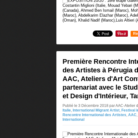
Costantin Miglioni (Italie, Mouad Yebari (
(Canada), Ahmed Ben Ismail (Maroc), Mo
(Maroc), Abdelkarim Elazhar (Maroc), Ade
(Oman), Khalid Nadif (Maroc),Luis Altieri (A
Re
0
Première Rencontre Int
des Artistes à Pérugia d
AAC, Ateliers d'Art Co
partenariat avec le Stud
et Design d'Intérieur, 
Publié le 3 Décembre 2018 par AAC-Atelier 
Italie
,
International Migrant Artist
,
Festival 
Rencontre International des Artistes
,
AAC
International