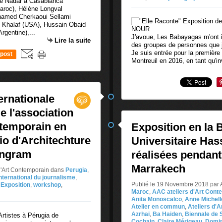
Maroc), Hélène Longval
hamed Cherkaoui Sellami
l Khalaf (USA), Hussain Obaid
rgentine),...
J'avoue, Les Babayagas m'ont 
Lire la suite
des groupes de personnes que j
Je suis entrée pour la premièr
post
Montreuil en 2016, en tant qu'in
ernationale
e l'association
ntemporain en
Exposition en la 
io d'Architechture
Universitaire Has
Tangram
réalisées pendant
Marrakech
d'Art Contemporain
dans
Perugia
,
international du journalisme
,
Publié le 19 Novembre 2018 par 
,
Exposition
,
workshop
,
Maroc
,
AAC ateliers d'Art Cont
Anita Monoscalco
,
Anne Michelle
Atelier en commun
,
Ateliers d'
Azrhai
,
Ba Haiden
,
Biennale de 
Cochain
,
Claire Mérigeau
,
Domin