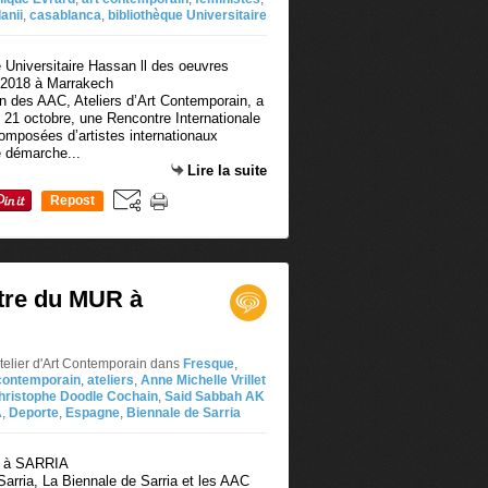
anii
,
casablanca
,
bibliothèque Universitaire
n des AAC, Ateliers d’Art Contemporain, a
 21 octobre, une Rencontre Internationale
omposées d’artistes internationaux
e démarche...
Lire la suite
Repost
0
tre du MUR à
telier d'Art Contemporain
dans
Fresque
,
 contemporain
,
ateliers
,
Anne Michelle Vrillet
hristophe Doodle Cochain
,
Said Sabbah AK
A
,
Deporte
,
Espagne
,
Biennale de Sarria
 Sarria, La Biennale de Sarria et les AAC