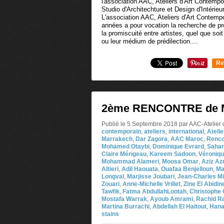
L'association AAC, Ateliers d'Art Contem
années a pour vocation la recherche de pro
la promiscuité entre artistes, quel que soit
ou leur médium de prédilection....
Re
0
2ème RENCONTRE de
Publié le 5 Septembre 2018 par AAC-Atelier
contemporain
,
ateliers
,
international
,
Ateli
Marrakech
,
Dar Zagora
,
AAC Maroc
,
Renco
Mohamed Otaybi
,
Dominique Evrard
,
Sahar
Claire Mérigeau
,
Kareem Sadoon
,
Véroniq
Mohammad Alameri
,
Moosa Omar
,
Aziz Az
Altieri
,
Adil Haouata
,
Ouafaa Benjelloun
,
Ma
Longval
,
Marjisse Joubari
,
Jean-Charles Mi
Zouari
,
Anne-Michelle Vrillet
,
Zine El Abidin
Tawfik
,
Fatma AbdullahLootah
,
Christophe
Mostafa Warrak
,
Ayoub Amrami
,
Rachid Ra
Martina Burrachi
,
Abdellah El Haitout
,
Han
stains