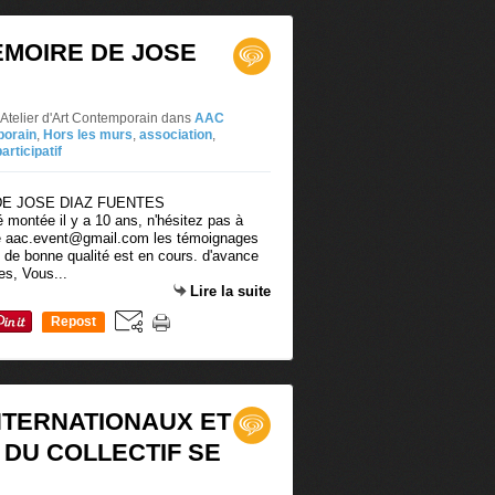
EMOIRE DE JOSE
-Atelier d'Art Contemporain
dans
AAC
porain
,
Hors les murs
,
association
,
articipatif
 montée il y a 10 ans, n'hésitez pas à
sse aac.event@gmail.com les témoignages
 de bonne qualité est en cours. d'avance
es, Vous...
Lire la suite
Repost
0
NTERNATIONAUX ET
 DU COLLECTIF SE