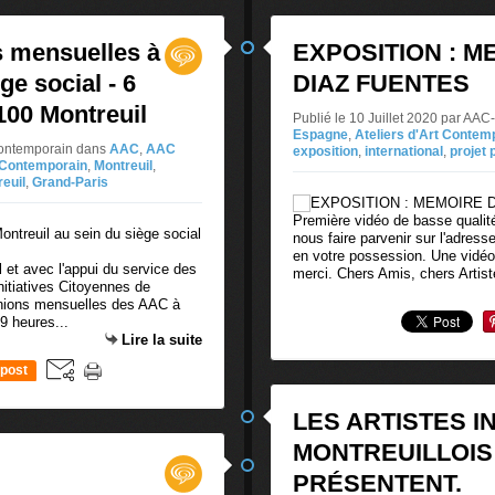
s mensuelles à
EXPOSITION : M
ge social - 6
DIAZ FUENTES
100 Montreuil
Publié le 10 Juillet 2020 par AAC
Espagne
,
Ateliers d'Art Contem
 Contemporain
dans
AAC
,
AAC
exposition
,
international
,
projet p
t Contemporain
,
Montreuil
,
euil
,
Grand-Paris
Première vidéo de basse qualité
nous faire parvenir sur l'adre
en votre possession. Une vidéo
 et avec l'appui du service des
merci. Chers Amis, chers Artist
nitiatives Citoyennes de
unions mensuelles des AAC à
9 heures...
Lire la suite
post
LES ARTISTES I
MONTREUILLOIS
PRÉSENTENT.