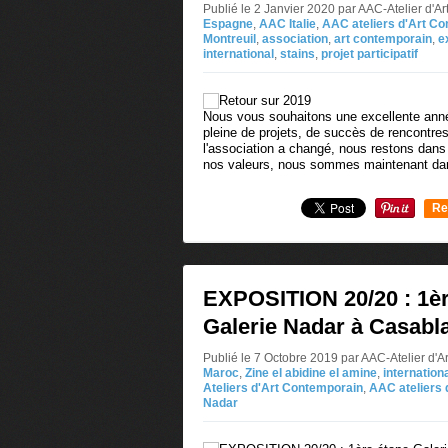
Publié le 2 Janvier 2020 par AAC-Atelier d'
Espagne
,
AAC Italie
,
AAC ateliers d'Art C
Montreuil
,
association
,
art contemporain
,
e
international
,
stains
,
projet participatif
Nous vous souhaitons une excellente anné
pleine de projets, de succès de rencontres
l'association a changé, nous restons dans 
nos valeurs, nous sommes maintenant dan
Re
0
EXPOSITION 20/20 : 1èr
Galerie Nadar à Casabl
Publié le 7 Octobre 2019 par AAC-Atelier d'
Maroc
,
Zine el abidine el amine
,
internation
Ateliers d'Art Contemporain
,
AAC ateliers 
Nadar