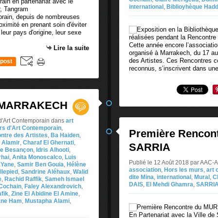
international
,
Biblioyhèque Hadd
porain, depuis de nombreuses
ximité en prenant soin d'éviter
 leur pays d'origine, leur sexe
Cette année encore l’associatio
Lire la suite
organisé à Marrakech, du 17 au
des Artistes. Ces Rencontres c
post
reconnus, s’inscrivent dans un
 MARRAKECH
 d'Art Contemporain
dans
art
ers d'Art Contemporain
,
Première Rencon
ntre des Artistes
,
Ba Haiden
,
 Alamir
,
Charaf El Ghernati
,
SARRIA
ue Besançon
,
Idris Alhooti
,
rhai
,
Anita Monoscalco
,
Luis
Publié le 12 Août 2018 par AAC-A
Yane
,
Samir Ben Gouia
,
Hélène
association
,
Hors les murs
,
art
llepied
,
Sandrine Aléhaux
,
Walid
dite Mina
,
international
,
Mural
,
C
e
,
Rachid Raffik
,
Sameh Ismael
DAIS
,
El Mehdi Ghamra
,
SARRI
 Cochain
,
Faley Alexandrovich
,
fik
,
Zine El Abidine El Amine
,
ane Ham
,
Mustapha Alami
,
En Partenariat avec la Ville de