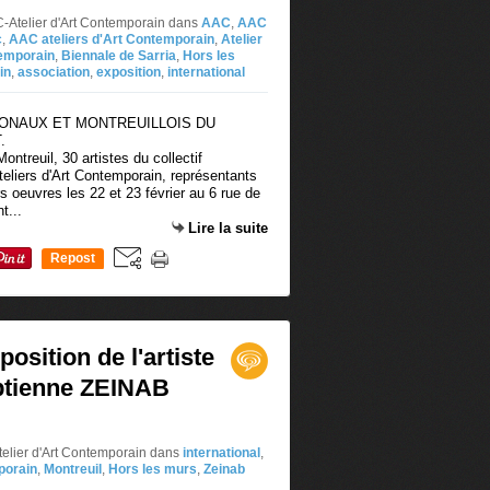
C-Atelier d'Art Contemporain
dans
AAC
,
AAC
c
,
AAC ateliers d'Art Contemporain
,
Atelier
temporain
,
Biennale de Sarria
,
Hors les
in
,
association
,
exposition
,
international
ontreuil, 30 artistes du collectif
Ateliers d'Art Contemporain, représentants
s oeuvres les 22 et 23 février au 6 rue de
t...
Lire la suite
Repost
0
osition de l'artiste
ptienne ZEINAB
telier d'Art Contemporain
dans
international
,
porain
,
Montreuil
,
Hors les murs
,
Zeinab