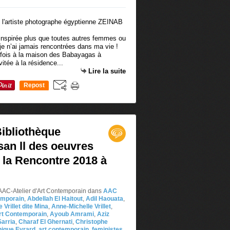
inspirée plus que toutes autres femmes ou
e n’ai jamais rencontrées dans ma vie !
e fois à la maison des Babayagas à
vitée à la résidence...
Lire la suite
Repost
0
Bibliothèque
san ll des oeuvres
 la Rencontre 2018 à
AAC-Atelier d'Art Contemporain
dans
AAC
emporain
,
Abdellah El Haitout
,
Adil Haouata
,
 Vrillet dite Mina
,
Anne-Michelle Vrillet
,
Art Contemporain
,
Ayoub Amrami
,
Aziz
Sarria
,
Charaf El Ghernati
,
Christophe
ique Evrard
,
art contemporain
,
feministes
,