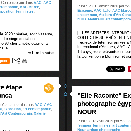
Art Contemporain
dans
AAC
,
AAC
Publié le 31 Janvier 2020 par AA
ontemporain
,
AAC Maroc
,
Espagne
,
AAC Italie
,
AAC Maro
xposition
,
feministes
,
en commun
,
Ateliers d'Art Con
murs
,
Montreuil
,
art contempora
e 2020 créative, enrichissante,
 ! Le siège social de
Heureux de fêter leur arrivée à M
le 93 cher à notre cœur et à
international d'Artistes, AAC - 
s le...
13 pays, vous présenteront leur
Lire la suite
la Convention à Montreuil et son
post
e étape
anca
"Elle Raconte" Exp
photographe égy
Art Contemporain
dans
AAC
,
AAC
al
,
exposition
,
art contemporain
,
NOUR
d'Art Contemporain
,
Galerie
Publié le 13 Avril 2019 par AAC-A
femmes
,
feministes
,
art contem
Nour
,
artiste photographe