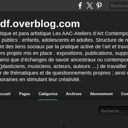
idf.overblog.com
stique et para artistique Les AAC-Ateliers d’Art Contempo
 publics : enfants, adolescents et adultes. Structure de ré
 des liens sociaux par la pratique active de l’art et tra
vers projets mis en place : expositions, publications, sup
ainsi que d’échanges de savoir ancestraux ou contempor
(plasticiens, musiciens, acteurs, auteurs …) de travailler 
ur de thématiques et de questionnements propres ; ainsi q
raines en stimulant leur créativité.
ccueil
Pages
Catégories
Archives
Abonnement
Con