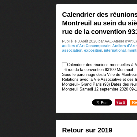
Calendrier des réunion
Montreuil au sein du siè
rue de la convention 93
Publié le 3 Août 2020 par AAC-Atelier d'Art
ateliers d'Art Contemporain
,
Ateliers d'Ar
association
,
exposition
,
international
,
montr
Sous le paronnage desla Ville de Montreuil
Relations avec la Vie Associative et des I
Montreuil- Grand Paris (93) Dates des ré
Montreuil Samedi 12 septembre 2020 09-1
Re
0
Retour sur 2019