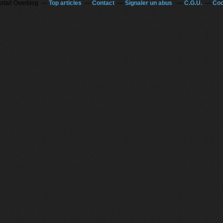
ortail Overblog
Top articles
Contact
Signaler un abus
C.G.U.
Coo