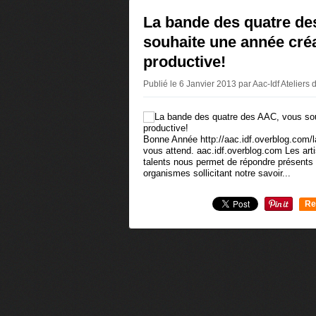
La bande des quatre de
souhaite une année créa
productive!
Publié le 6 Janvier 2013 par Aac-Idf Ateliers
Bonne Année http://aac.idf.overblog.com/l
vous attend. aac.idf.overblog.com Les art
talents nous permet de répondre présents 
organismes sollicitant notre savoir...
Re
0