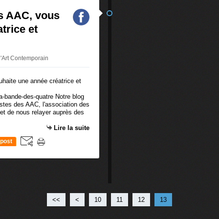
s AAC, vous
trice et
 d'Art Contemporain
a-bande-des-quatre Notre blog
istes des AAC, l'association des
et de nous relayer auprès des
Lire la suite
post
<<
<
10
11
12
13