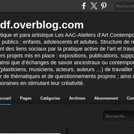
idf.overblog.com
stique et para artistique Les AAC-Ateliers d’Art Contempo
 publics : enfants, adolescents et adultes. Structure de ré
 des liens sociaux par la pratique active de l’art et tra
vers projets mis en place : expositions, publications, sup
ainsi que d’échanges de savoir ancestraux ou contempor
(plasticiens, musiciens, acteurs, auteurs …) de travailler 
ur de thématiques et de questionnements propres ; ainsi q
raines en stimulant leur créativité.
ccueil
Pages
Catégories
Archives
Abonnement
Con